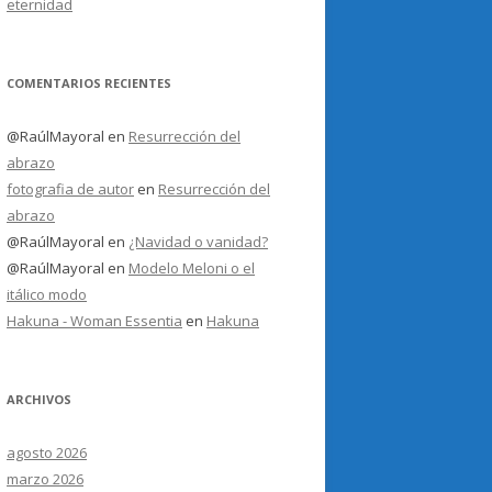
eternidad
COMENTARIOS RECIENTES
@RaúlMayoral
en
Resurrección del
abrazo
fotografia de autor
en
Resurrección del
abrazo
@RaúlMayoral
en
¿Navidad o vanidad?
@RaúlMayoral
en
Modelo Meloni o el
itálico modo
Hakuna - Woman Essentia
en
Hakuna
ARCHIVOS
agosto 2026
marzo 2026