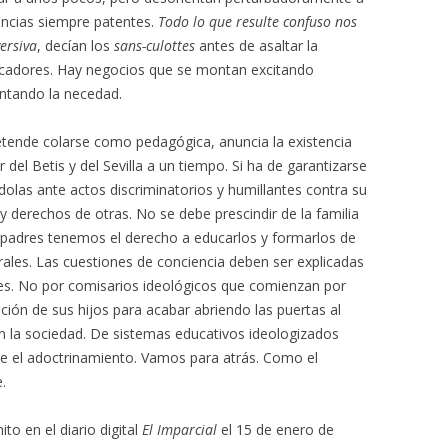
rencias siempre patentes.
Todo lo que resulte confuso nos
ersiva
, decían los
sans-culottes
antes de asaltar la
pescadores. Hay negocios que se montan excitando
ntando la necedad.
etende colarse como pedagógica, anuncia la existencia
 del Betis y del Sevilla a un tiempo. Si ha de garantizarse
olas ante actos discriminatorios y humillantes contra su
 y derechos de otras. No se debe prescindir de la familia
s padres tenemos el derecho a educarlos y formarlos de
ales. Las cuestiones de conciencia deben ser explicadas
res. No por comisarios ideológicos que comienzan por
ción de sus hijos para acabar abriendo las puertas al
n la sociedad. De sistemas educativos ideologizados
ve el adoctrinamiento. Vamos para atrás. Como el
.
to en el diario digital
El Imparcial
el 15 de enero de