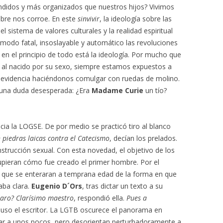
ndidos y más organizados que nuestros hijos? Vivimos
mbre nos corroe. En este
sinvivir
, la ideología sobre las
el sistema de valores culturales y la realidad espiritual
 modo fatal, insoslayable y automático las revoluciones
 en el principio de todo está la ideología. Por mucho que
al nacido por su sexo, siempre estamos expuestos a
a evidencia haciéndonos comulgar con ruedas de molino.
n una duda desesperada: ¿Era
Madame Curie
un tío?
cia la LOGSE. De por medio se practicó tiro al blanco
 piedras laicas contra el Catecismo
, decían los prelados.
instrucción sexual. Con esta novedad, el objetivo de los
upieran cómo fue creado el primer hombre. Por el
n que se enteraran a temprana edad de la forma en que
aba clara.
Eugenio D´Ors
, tras dictar un texto a su
laro? Clarísimo maestro
, respondió ella.
Pues a
puso el escritor. La LGTB oscurece el panorama en
tar a unos pocos, pero desorientan perturbadoramente a