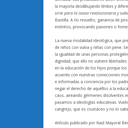
la mayoría desdibujando límites y dife
sirve para la causa revolucionaria y subv
Bastilla. A río revuelto, ganancia de 
instintos, provocando pasiones o fome
La nueva modalidad ideológica, que pr
de niños con vulva y niñas con pene. Ser
la igualdad de unas personas protegiénd
dignidad, que ello no vulnere libertades
en la educación de los hijos porque lo
acuerdo con nuestras convicciones mor
e informadas a conciencia por los pad
negar el derecho de aquéllos a la educa
caos, aireando gérmenes disolventes e
pasamos a ideologías educativas. Vuel
cangrejo, que es crustáceo y no lo sabe
Artículo publicado por Raúl Mayoral Beni