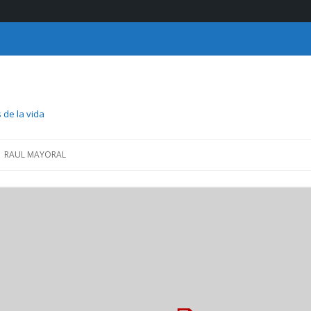
 de la vida
Saltar
al
RAUL MAYORAL
contenido