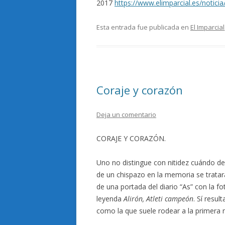
2017
https://www.elimparcial.es/notici
Esta entrada fue publicada en
El Imparcial
Coraje y corazón
Deja un comentario
CORAJE Y CORAZÓN.
Uno no distingue con nitidez cuándo dec
de un chispazo en la memoria se tratar
de una portada del diario “As” con la fo
leyenda
Alirón, Atleti campeón
. Sí resul
como la que suele rodear a la primera n