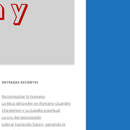
ENTRADAS RECIENTES
Reconquistar lo humano
La ética del poder en Romano Guardini
Chesterton y su batalla espiritual
La voz del episcopado
Liderar haciendo futuro, ganando la