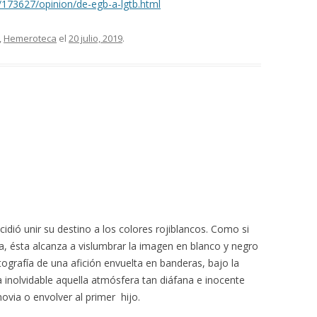
a/173627/opinion/de-egb-a-lgtb.html
,
Hemeroteca
el
20 julio, 2019
.
idió unir su destino a los colores rojiblancos. Como si
a, ésta alcanza a vislumbrar la imagen en blanco y negro
tografía de una afición envuelta en banderas, bajo la
ta inolvidable aquella atmósfera tan diáfana e inocente
ovia o envolver al primer hijo.