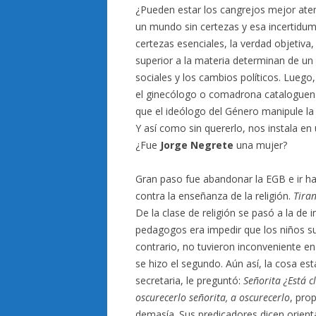
¿Pueden estar los cangrejos mejor ate
un mundo sin certezas y esa incertidu
certezas esenciales, la verdad objetiva, 
superior a la materia determinan de un
sociales y los cambios políticos. Luego,
el ginecólogo o comadrona cataloguen 
que el ideólogo del Género manipule l
Y así como sin quererlo, nos instala e
¿Fue
Jorge Negrete
una mujer?
Gran paso fue abandonar la EGB e ir ha
contra la enseñanza de la religión.
Tiran
De la clase de religión se pasó a la de 
pedagogos era impedir que los niños s
contrario, no tuvieron inconveniente e
se hizo el segundo. Aún así, la cosa est
secretaria, le preguntó:
Señorita
¿Está c
oscurecerlo señorita, a oscurecerlo
, pro
demasía. Sus predicadores dicen orien