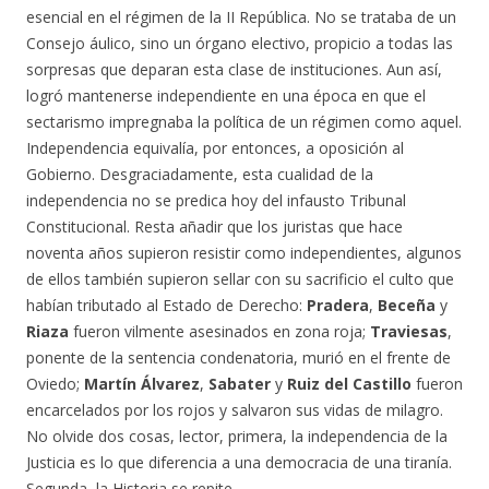
esencial en el régimen de la II República. No se trataba de un
Consejo áulico, sino un órgano electivo, propicio a todas las
sorpresas que deparan esta clase de instituciones. Aun así,
logró mantenerse independiente en una época en que el
sectarismo impregnaba la política de un régimen como aquel.
Independencia equivalía, por entonces, a oposición al
Gobierno. Desgraciadamente, esta cualidad de la
independencia no se predica hoy del infausto Tribunal
Constitucional. Resta añadir que los juristas que hace
noventa años supieron resistir como independientes, algunos
de ellos también supieron sellar con su sacrificio el culto que
habían tributado al Estado de Derecho:
Pradera
,
Beceña
y
Riaza
fueron vilmente asesinados en zona roja;
Traviesas
,
ponente de la sentencia condenatoria, murió en el frente de
Oviedo;
Martín Álvarez
,
Sabater
y
Ruiz del Castillo
fueron
encarcelados por los rojos y salvaron sus vidas de milagro.
No olvide dos cosas, lector, primera, la independencia de la
Justicia es lo que diferencia a una democracia de una tiranía.
Segunda, la Historia se repite.