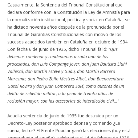
Casualmente, la Sentencia del Tribunal Constitucional que
declara conforme con la Constitución la Ley de Amnistía para
la normalización institucional, política y social en Cataluña, se
ha dictado noventa años después de la pronunciada por el
Tribunal de Garantías Constitucionales con motivo de los
sucesos acaecidos también en Cataluña en octubre de 1934.
Con fecha 6 de junio de 1935, dicho Tribunal falló:
“Que
debemos condenar y condenamos a cada uno de los
procesados, don Luis Companys Jover, don Juan Bautista Lluhí
Vallescá, don Martín Esteve y Guáu, don Martín Barrera
Maresma, don Pedro Zoilo Mestres Albet, don Buenaventura
Gasol Rovira y don Juan Comorera Solé, como autores de un
delito de rebelión militar, a la pena de treinta años de
reclusión mayor, con las accesorias de interdicción civil…”
Aquella sentencia de junio de 1935 fue destruida por un
Decreto-Ley posterior aprobado deprisa y corriendo ¿Le
suena, lector? El Frente Popular ganó las elecciones (hoy está
comprobado el amaño), celebradas el 16 de febrero de 1936.