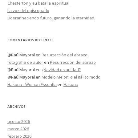
Chesterton y su batalla espiritual
La voz del episcopado
Liderar haciendo futuro, ganando la eternidad
COMENTARIOS RECIENTES
@RaúlMayoral
en
Resurrección del abrazo
fotografia de autor
en
Resurrección del abrazo
@RaúlMayoral
en
¿Navidad o vanidad?
@RaúlMayoral
en
Modelo Meloni o el itálico modo
Hakuna - Woman Essentia
en
Hakuna
ARCHIVOS
agosto 2026
marzo 2026
febrero 2026