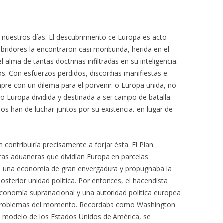
nuestros días. El descubrimiento de Europa es acto
cubridores la encontraron casi moribunda, herida en el
alma de tantas doctrinas infiltradas en su inteligencia.
os. Con esfuerzos perdidos, discordias manifiestas e
mpre con un dilema para el porvenir: o Europa unida, no
d, o Europa dividida y destinada a ser campo de batalla.
 han de luchar juntos por su existencia, en lugar de
n contribuiría precisamente a forjar ésta. El Plan
eras aduaneras que dividían Europa en parcelas
e una economía de gran envergadura y propugnaba la
sterior unidad política. Por entonces, el hacendista
conomía supranacional y una autoridad política europea
s problemas del momento. Recordaba como Washington
 el modelo de los Estados Unidos de América, se