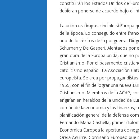
constituirán los Estados Unidos de Euro
debieran ponerse de acuerdo bajo el infl
La unión era imprescindible si Europa 
de la época. Lo conseguido entre franc
uno de los éxitos de la posguerra. Dirig
Schuman y De Gasperi. Alentados por el 
gran obra de la Europa unida, que no p
Cristianismo. Por el basamento cristia
catolicismo español. La Asociación Cat
europeísta. Se crea por propagandista
1955, con el fin de lograr una nueva E
Cristianismo. Miembros de la ACdP, como
erigirían en heraldos de la unidad de 
común de la economía y las finanzas, u
planificación general de la defensa comú
Fernando María Castiella, primer diplo
Económica Europea la apertura de nego
Oreja Aguirre, Comisario Europeo que pa