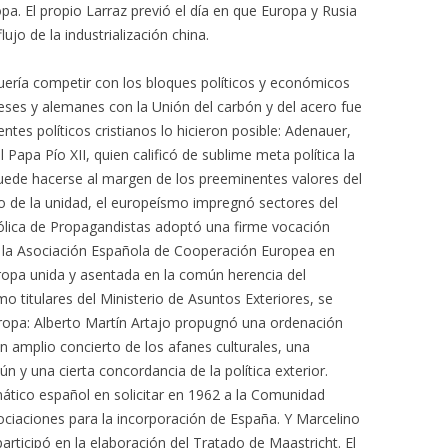
pa. El propio Larraz previó el día en que Europa y Rusia
ujo de la industrialización china.
quería competir con los bloques políticos y económicos
eses y alemanes con la Unión del carbón y del acero fue
entes políticos cristianos lo hicieron posible: Adenauer,
Papa Pío XII, quien calificó de sublime meta política la
uede hacerse al margen de los preeminentes valores del
no de la unidad, el europeísmo impregnó sectores del
ólica de Propagandistas adoptó una firme vocación
s la Asociación Española de Cooperación Europea en
uropa unida y asentada en la común herencia del
 titulares del Ministerio de Asuntos Exteriores, se
Europa: Alberto Martín Artajo propugnó una ordenación
n amplio concierto de los afanes culturales, una
n y una cierta concordancia de la política exterior.
mático español en solicitar en 1962 a la Comunidad
ciaciones para la incorporación de España. Y Marcelino
rticipó en la elaboración del Tratado de Maastricht. El