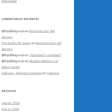
eternidad
COMENTARIOS RECIENTES
@RaúlMayoral
en
Resurrección del
abrazo
fotografia de autor
en
Resurrección del
abrazo
@RaúlMayoral
en
¿Navidad o vanidad?
@RaúlMayoral
en
Modelo Meloni o el
itálico modo
Hakuna - Woman Essentia
en
Hakuna
ARCHIVOS
agosto 2026
marzo 2026