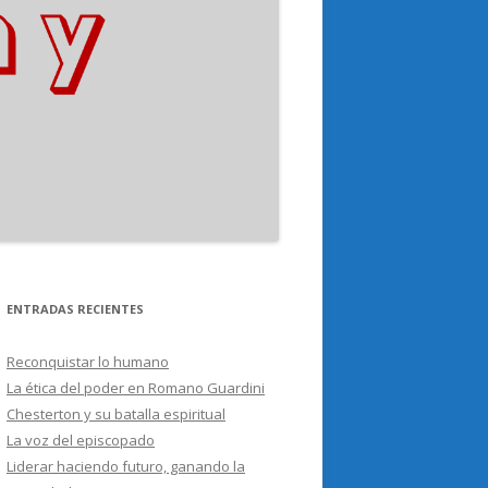
ENTRADAS RECIENTES
Reconquistar lo humano
La ética del poder en Romano Guardini
Chesterton y su batalla espiritual
La voz del episcopado
Liderar haciendo futuro, ganando la