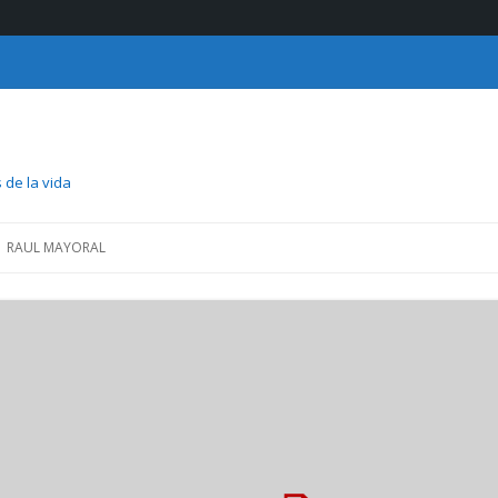
 de la vida
Saltar
al
RAUL MAYORAL
contenido