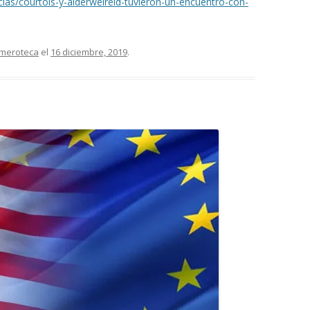
ias/courtois-y-alderweireld-tuvieron-un-encuentro-con-
meroteca
el
16 diciembre, 2019
.