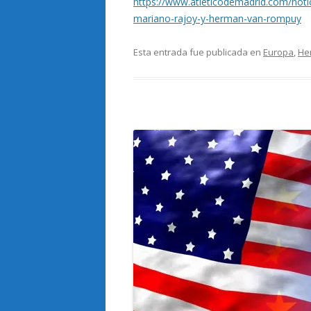
https://www.atleticodemadrid.com/notic
mariano-rajoy-y-herman-van-rompuy
Esta entrada fue publicada en
Europa
,
He