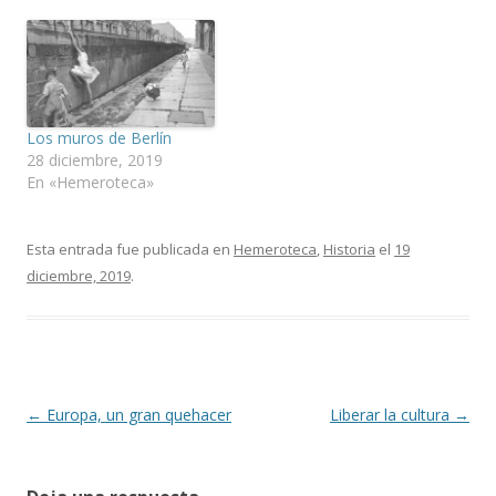
Los muros de Berlín
28 diciembre, 2019
En «Hemeroteca»
Esta entrada fue publicada en
Hemeroteca
,
Historia
el
19
diciembre, 2019
.
Navegación
←
Europa, un gran quehacer
Liberar la cultura
→
de
entradas