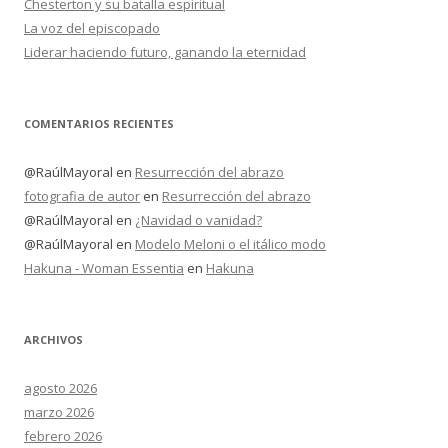
Chesterton y su batalla espiritual
La voz del episcopado
Liderar haciendo futuro, ganando la eternidad
COMENTARIOS RECIENTES
@RaúlMayoral
en
Resurrección del abrazo
fotografia de autor
en
Resurrección del abrazo
@RaúlMayoral
en
¿Navidad o vanidad?
@RaúlMayoral
en
Modelo Meloni o el itálico modo
Hakuna - Woman Essentia
en
Hakuna
ARCHIVOS
agosto 2026
marzo 2026
febrero 2026