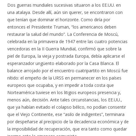
Dos guerras mundiales sucesivas situaron a los EE.UU. en
una atalaya. Desde allí, aún sin querer, se encontraron con
que tenían que dominar el horizonte. Como diría por
entonces el Presidente Truman, “los americanos deben
restaurar la salud del mundo”. La Conferencia de Moscú,
celebrada en la primavera de 1947 entre las cuatro potencias
vencedoras en la II Guerra Mundial, confirmó que sobre la
piel de Europa, la vieja y postrada Europa, debía aplicarse el
esperanzador ungüento elaborado por la Casa Blanca. El
balance arrojado por el encuentro cuatripartito en Moscú fue
nítido: el empeño de la URSS en permanecer en los países
europeos que ocupaba, y en impedir a toda costa que
Norteamérica tuviese en los litigios europeos presencia y,
menos aún, decisión. Ante tales circunstancias, los EE.UU.,
que ya habían evitado el colapso bélico, no podían consentir
que el Viejo Continente, ese “asilo de indigentes”, terminara
por despeñarse al precipicio de la decadencia económica y de
la imposibilidad de recuperación, que era tanto como quedar