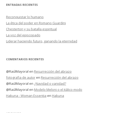
ENTRADAS RECIENTES
Reconquistar lo humano
La ética del poder en Romano Guardini
Chesterton y su batalla espiritual
La voz del episcopado
Liderar haciendo futuro, ganando la eternidad
COMENTARIOS RECIENTES
@RaúlMayoral
en
Resurrección del abrazo
fotografia de autor
en
Resurrección del abrazo
@RaúlMayoral
en
¿Navidad o vanidad?
@RaúlMayoral
en
Modelo Meloni o el itálico modo
Hakuna - Woman Essentia
en
Hakuna