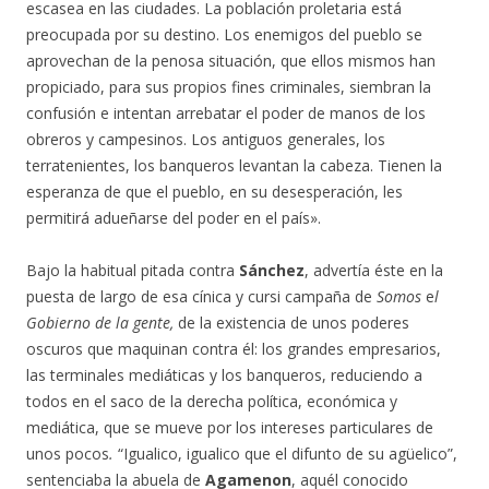
escasea en las ciudades. La población proletaria está
preocupada por su destino. Los enemigos del pueblo se
aprovechan de la penosa situación, que ellos mismos han
propiciado, para sus propios fines criminales, siembran la
confusión e intentan arrebatar el poder de manos de los
obreros y campesinos. Los antiguos generales, los
terratenientes, los banqueros levantan la cabeza. Tienen la
esperanza de que el pueblo, en su desesperación, les
permitirá adueñarse del poder en el país».
Bajo la habitual pitada contra
Sánchez
, advertía éste en la
puesta de largo de esa cínica y cursi campaña de
Somos
e
l
Gobierno de la gente,
de la existencia de unos poderes
oscuros que maquinan contra él: los grandes empresarios,
las terminales mediáticas y los banqueros, reduciendo a
todos en el saco de la derecha política, económica y
mediática, que se mueve por los intereses particulares de
unos pocos
.
“Igualico, igualico que el difunto de su agüelico”,
sentenciaba la abuela de
Agamenon
, aquél conocido