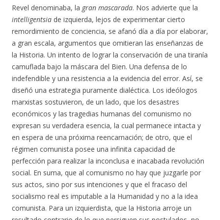
Revel denominaba, la
gran mascarada
. Nos advierte que la
intelligentsia
de izquierda, lejos de experimentar cierto
remordimiento de conciencia, se afanó día a día por elaborar,
a gran escala, argumentos que omitieran las enseñanzas de
la Historia. Un intento de lograr la conservación de una tiranía
camuflada bajo la máscara del Bien. Una defensa de lo
indefendible y una resistencia a la evidencia del error. Así, se
diseñó una estrategia puramente dialéctica. Los ideólogos
marxistas sostuvieron, de un lado, que los desastres
económicos y las tragedias humanas del comunismo no
expresan su verdadera esencia, la cual permanece intacta y
en espera de una próxima reencarnación; de otro, que el
régimen comunista posee una infinita capacidad de
perfección para realizar la inconclusa e inacabada revolución
social. En suma, que al comunismo no hay que juzgarle por
sus actos, sino por sus intenciones y que el fracaso del
socialismo real es imputable a la Humanidad y no a la idea
comunista. Para un izquierdista, que la Historia arroje un
resultado contrario de lo que persiguen sus postulados, no