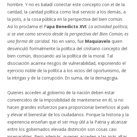
hombre. Y no es baladí conectar este concepto con el de la
caridad, la caridad política como leal servicio a los demás, a
la
polis,
a la cosa pública en la perspectiva del bien común.
Así lo proclama el P
apa Benedicto XVI
:
La actividad política,
si se vive como servicio desde la perspectiva del Bien Común, es
una forma de caridad.
No en vano, fue
Maquiavelo
quien
desvinculó formalmente la política del cristiano concepto del
bien común, disociando así la política de la moral. Tal
disociación acarrea riesgos de vulnerabilidad, exponiendo el
ejercicio noble de la política a los vicios del oportunismo, de
la intrigas y de la corrupción. En suma, de la demagogia.
Quienes acceden al gobierno de la nación deben estar
convencidos de la imposibilidad de mantenerse en él, si no
hacen grandes esfuerzos para proporcionar beneficios al país
y elevar el bienestar de los ciudadanos. Porque la historia y la
experiencia enseñan que el ser muy útil a la Patria y alcanzar
entre los gobernados elevada distinción son cosas casi
inseparables. Pero además, quienes acceden a las más altas