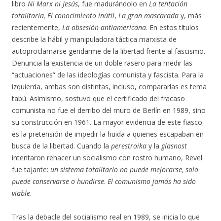
libro
Ni Marx ni Jesús
, fue madurándolo en
La tentación
totalitaria,
El conocimiento inútil
,
La gran mascarada
y, más
recientemente,
La obsesión antiamericana
. En estos títulos
describe la hábil y manipuladora táctica marxista de
autoproclamarse gendarme de la libertad frente al fascismo.
Denuncia la existencia de un doble rasero para medir las
“actuaciones” de las ideologías comunista y fascista. Para la
izquierda, ambas son distintas, incluso, compararlas es tema
tabú. Asimismo, sostuvo que el certificado del fracaso
comunista no fue el derribo del muro de Berlín en 1989, sino
su construcción en 1961. La mayor evidencia de este fiasco
es la pretensión de impedir la huida a quienes escapaban en
busca de la libertad. Cuando la
perestroika
y la
glasnost
intentaron rehacer un socialismo con rostro humano, Revel
fue tajante:
un sistema totalitario no puede mejorarse, solo
puede conservarse o hundirse
.
El comunismo jamás ha sido
viable
.
Tras la debacle del socialismo real en 1989, se inicia lo que