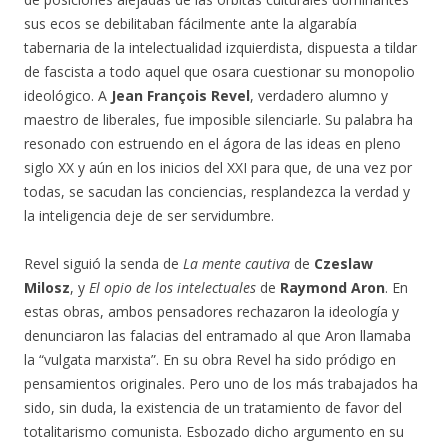
sus ecos se debilitaban fácilmente ante la algarabía
tabernaria de la intelectualidad izquierdista, dispuesta a tildar
de fascista a todo aquel que osara cuestionar su monopolio
ideológico. A
Jean François Revel
, verdadero alumno y
maestro de liberales, fue imposible silenciarle. Su palabra ha
resonado con estruendo en el ágora de las ideas en pleno
siglo XX y aún en los inicios del XXI para que, de una vez por
todas, se sacudan las conciencias, resplandezca la verdad y
la inteligencia deje de ser servidumbre.
Revel siguió la senda de
La mente cautiva
de
Czeslaw
Milosz
, y
El opio de los intelectuales
de
Raymond Aron
. En
estas obras, ambos pensadores rechazaron la ideología y
denunciaron las falacias del entramado al que Aron llamaba
la “vulgata marxista”. En su obra Revel ha sido pródigo en
pensamientos originales. Pero uno de los más trabajados ha
sido, sin duda, la existencia de un tratamiento de favor del
totalitarismo comunista. Esbozado dicho argumento en su