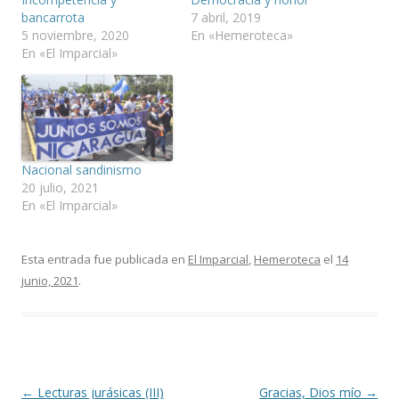
bancarrota
7 abril, 2019
5 noviembre, 2020
En «Hemeroteca»
En «El Imparcial»
Nacional sandinismo
20 julio, 2021
En «El Imparcial»
Esta entrada fue publicada en
El Imparcial
,
Hemeroteca
el
14
junio, 2021
.
Navegación
←
Lecturas jurásicas (III)
Gracias, Dios mío
→