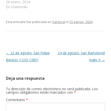
26 enero, 2024
En «Santoral»
Esta entrada fue publicada en
Santoral
el
23 agosto, 2024
.
Navegación
←
22 de agosto. San Felipe
24 de agosto. San Bartolomé
de
Benicio (1233-1285)
(siglo I)
→
entradas
Deja una respuesta
Tu dirección de correo electrónico no será publicada.
Los
campos obligatorios están marcados con
*
Comentario
*