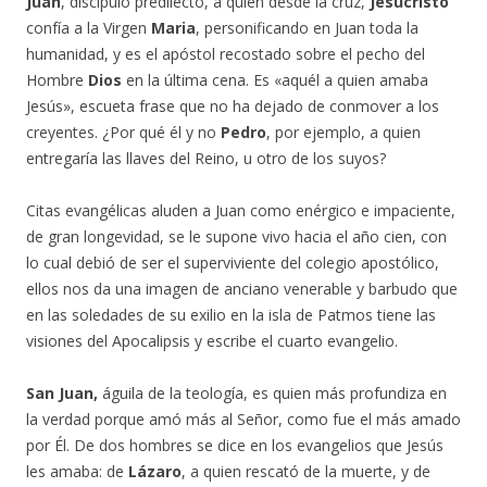
Juan
, discípulo predilecto, a quien desde la cruz,
Jesucristo
confía a la Virgen
Maria
, personificando en Juan toda la
humanidad, y es el apóstol recostado sobre el pecho del
Hombre
Dios
en la última cena. Es «aquél a quien amaba
Jesús», escueta frase que no ha dejado de conmover a los
creyentes. ¿Por qué él y no
Pedro
, por ejemplo, a quien
entregaría las llaves del Reino, u otro de los suyos?
Citas evangélicas aluden a Juan como enérgico e impaciente,
de gran longevidad, se le supone vivo hacia el año cien, con
lo cual debió de ser el superviviente del colegio apostólico,
ellos nos da una imagen de anciano venerable y barbudo que
en las soledades de su exilio en la isla de Patmos tiene las
visiones del Apocalipsis y escribe el cuarto evangelio.
San Juan,
águila de la teología, es quien más profundiza en
la verdad porque amó más al Señor, como fue el más amado
por Él. De dos hombres se dice en los evangelios que Jesús
les amaba: de
Lázaro
, a quien rescató de la muerte, y de