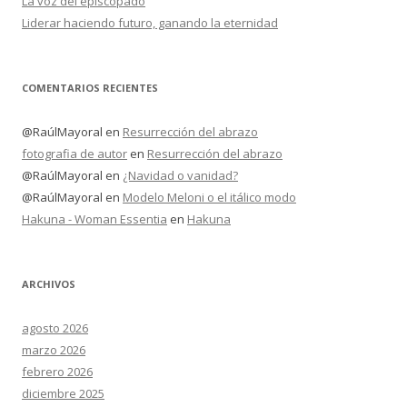
La voz del episcopado
Liderar haciendo futuro, ganando la eternidad
COMENTARIOS RECIENTES
@RaúlMayoral
en
Resurrección del abrazo
fotografia de autor
en
Resurrección del abrazo
@RaúlMayoral
en
¿Navidad o vanidad?
@RaúlMayoral
en
Modelo Meloni o el itálico modo
Hakuna - Woman Essentia
en
Hakuna
ARCHIVOS
agosto 2026
marzo 2026
febrero 2026
diciembre 2025