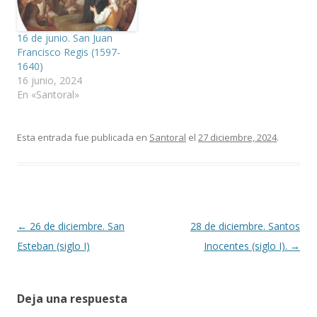
16 de junio. San Juan
Francisco Regis (1597-
1640)
16 junio, 2024
En «Santoral»
Esta entrada fue publicada en
Santoral
el
27 diciembre, 2024
.
Navegación
←
26 de diciembre. San
28 de diciembre. Santos
de
Esteban (siglo I)
Inocentes (siglo I).
→
entradas
Deja una respuesta