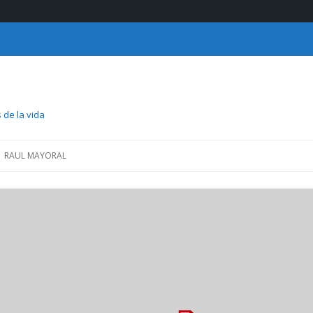
 de la vida
Saltar
al
RAUL MAYORAL
contenido