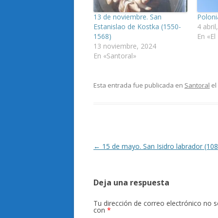
13 de noviembre. San
Poloni
Estanislao de Kostka (1550-
4 abril
1568)
En «El
13 noviembre, 2024
En «Santoral»
Esta entrada fue publicada en
Santoral
el
Navegación
←
15 de mayo. San Isidro labrador (10
de
entradas
Deja una respuesta
Tu dirección de correo electrónico no s
con
*