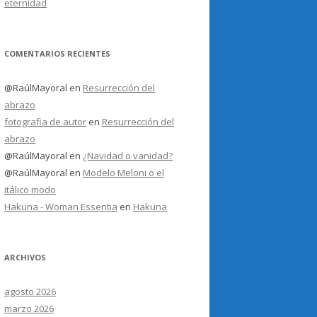
eternidad
COMENTARIOS RECIENTES
@RaúlMayoral
en
Resurrección del
abrazo
fotografia de autor
en
Resurrección del
abrazo
@RaúlMayoral
en
¿Navidad o vanidad?
@RaúlMayoral
en
Modelo Meloni o el
itálico modo
Hakuna - Woman Essentia
en
Hakuna
ARCHIVOS
agosto 2026
marzo 2026