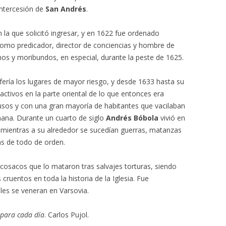
intercesión de
San Andrés
.
n la que solicitó ingresar, y en 1622 fue ordenado
como predicador, director de conciencias y hombre de
os y moribundos, en especial, durante la peste de 1625.
fería los lugares de mayor riesgo, y desde 1633 hasta su
ctivos en la parte oriental de lo que entonces era
rusos y con una gran mayoría de habitantes que vacilaban
mana. Durante un cuarto de siglo
Andrés Bóbola
vivió en
, mientras a su alrededor se sucedían guerras, matanzas
as de todo de orden.
osacos que lo mataron tras salvajes torturas, siendo
cruentos en toda la historia de la Iglesia. Fue
les se veneran en Varsovia.
 para cada día
. Carlos Pujol.