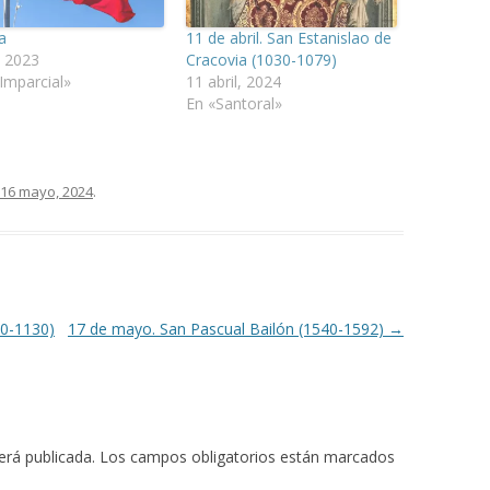
a
11 de abril. San Estanislao de
, 2023
Cracovia (1030-1079)
 Imparcial»
11 abril, 2024
En «Santoral»
16 mayo, 2024
.
80-1130)
17 de mayo. San Pascual Bailón (1540-1592)
→
erá publicada.
Los campos obligatorios están marcados